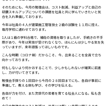
そのためにも、今月の勉強会は、コスト削減、利益アップと自己の
研鑽スキルアップについての課題を社員と共に学んでいきたいと気
合を入れ準備しております。
今年は社員の４人が建築施工管理技士２級の試験を１１月に控え、
毎月学校に通わせております。
1人は１級の学科合格で、補佐の資格を取りましたが、手続きの不手
際があり、今年は実技が受けれなくなり、ほんにんは少しやる気を失
っていますが、来年頑張ってほしいものです。
こんな時期（コロナ禍）だからこそ、今、出来ることを全員で立ち
向かっております。
何もしないより何かおすることで、少しかもしれないが確実に前進
し、力が付いてきてます。
勉強会手探りの１回目から今月の２８回目までにも、各自が事前に
準備して、教える側も学び、その学びを伝える。
各自が力を付け、また次世代の若者を育てる社会人になる。私も含
めて！