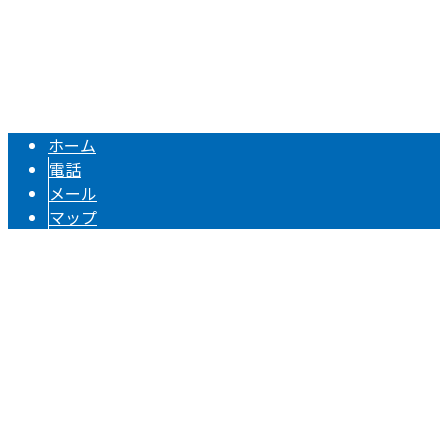
建築金物・建築板金は大阪府守口市のヤマキン株式会社へ｜
Copyright © ヤマキン株式会社. All rights reserved.
ホーム
電話
メール
マップ