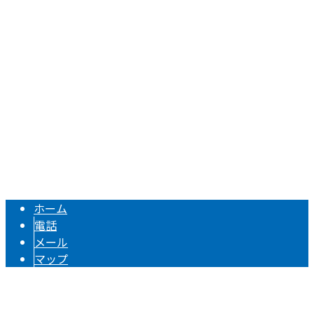
〒570-0002
大阪府守口市佐太中町7丁目9番11号
Googleマップで確認する
TEL 06-6903-6262 / FAX 06-6903-6263
建築金物・建築板金は大阪府守口市のヤマキン株式会社へ｜
Copyright © ヤマキン株式会社. All rights reserved.
ホーム
電話
メール
マップ