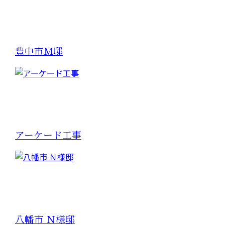
豊中市Ｍ邸
アーケード工事
八幡市 Ｎ様邸